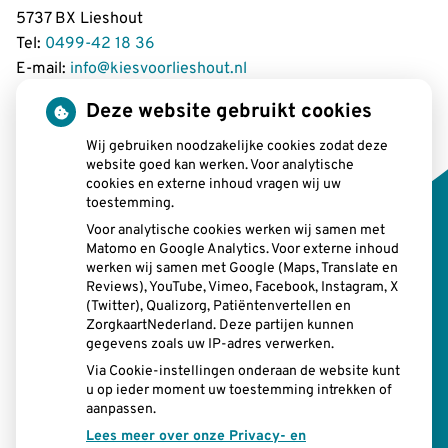
5737 BX Lieshout
Tel:
0499-42 18 36
E-mail:
info@kiesvoorlieshout.nl
Deze website gebruikt cookies
Wij gebruiken noodzakelijke cookies zodat deze
Openingstijden
website goed kan werken. Voor analytische
cookies en externe inhoud vragen wij uw
toestemming.
tot
Maandag:
08:00 uur
- 12.15 uur
tot
13.00 uur
- 17:00 uur
Voor analytische cookies werken wij samen met
Matomo en Google Analytics. Voor externe inhoud
tot
Dinsdag:
08:00 uur
- 12.15 uur
werken wij samen met Google (Maps, Translate en
tot
13.00 uur
- 17:00 uur
Reviews), YouTube, Vimeo, Facebook, Instagram, X
tot
Woensdag:
08:00 uur
- 12.15 uur
(Twitter), Qualizorg, Patiëntenvertellen en
tot
13.00 uur
- 17:00 uur
ZorgkaartNederland. Deze partijen kunnen
tot
gegevens zoals uw IP-adres verwerken.
Donderdag:
08:00 uur
- 12.15 uur
tot
13.00 uur
- 17:00 uur
Via Cookie-instellingen onderaan de website kunt
tot
u op ieder moment uw toestemming intrekken of
Vrijdag:
08:00 uur
- 12.15 uur
aanpassen.
tot
13.00 uur
- 17:00 uur
Lees meer over onze Privacy- en