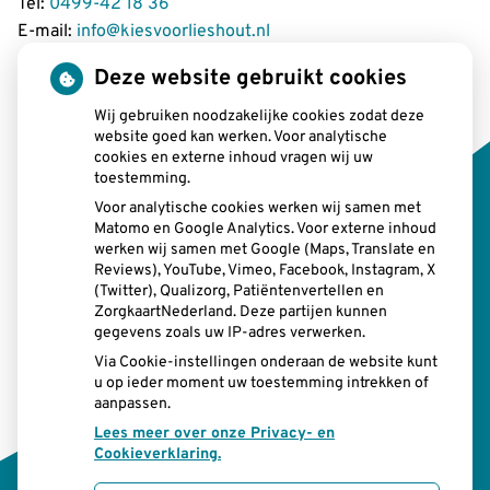
Tel:
0499-42 18 36
E-mail:
info@kiesvoorlieshout.nl
Deze website gebruikt cookies
Wij gebruiken noodzakelijke cookies zodat deze
Openingstijden
website goed kan werken. Voor analytische
cookies en externe inhoud vragen wij uw
toestemming.
tot
Maandag:
08:00 uur
- 12.15 uur
tot
13.00 uur
- 17:00 uur
Voor analytische cookies werken wij samen met
Matomo en Google Analytics. Voor externe inhoud
tot
Dinsdag:
08:00 uur
- 12.15 uur
werken wij samen met Google (Maps, Translate en
tot
13.00 uur
- 17:00 uur
Reviews), YouTube, Vimeo, Facebook, Instagram, X
tot
Woensdag:
08:00 uur
- 12.15 uur
(Twitter), Qualizorg, Patiëntenvertellen en
tot
13.00 uur
- 17:00 uur
ZorgkaartNederland. Deze partijen kunnen
tot
gegevens zoals uw IP-adres verwerken.
Donderdag:
08:00 uur
- 12.15 uur
tot
13.00 uur
- 17:00 uur
Via Cookie-instellingen onderaan de website kunt
tot
u op ieder moment uw toestemming intrekken of
Vrijdag:
08:00 uur
- 12.15 uur
aanpassen.
tot
13.00 uur
- 17:00 uur
Lees meer over onze Privacy- en
Cookieverklaring.