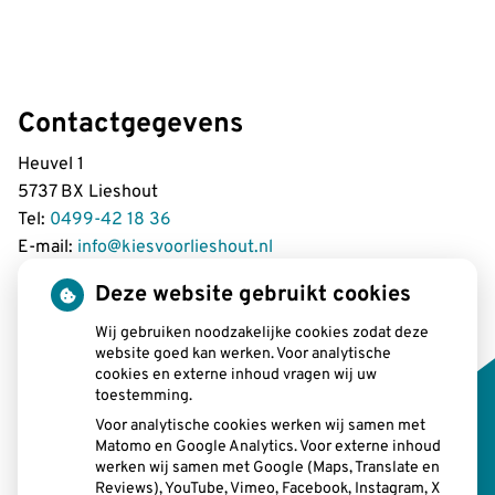
Contactgegevens
Heuvel 1
5737 BX Lieshout
Tel:
0499-42 18 36
E-mail:
info@kiesvoorlieshout.nl
Deze website gebruikt cookies
Wij gebruiken noodzakelijke cookies zodat deze
Openingstijden
website goed kan werken. Voor analytische
cookies en externe inhoud vragen wij uw
toestemming.
tot
Maandag:
08:00 uur
- 12.15 uur
tot
13.00 uur
- 17:00 uur
Voor analytische cookies werken wij samen met
Matomo en Google Analytics. Voor externe inhoud
tot
Dinsdag:
08:00 uur
- 12.15 uur
werken wij samen met Google (Maps, Translate en
tot
13.00 uur
- 17:00 uur
Reviews), YouTube, Vimeo, Facebook, Instagram, X