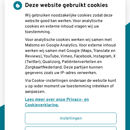
Deze website gebruikt cookies
Wij gebruiken noodzakelijke cookies zodat deze
Openingstijden
website goed kan werken. Voor analytische
cookies en externe inhoud vragen wij uw
toestemming.
tot
Maandag:
08:00 uur
- 12.15 uur
tot
13.00 uur
- 17:00 uur
Voor analytische cookies werken wij samen met
Matomo en Google Analytics. Voor externe inhoud
tot
Dinsdag:
08:00 uur
- 12.15 uur
werken wij samen met Google (Maps, Translate en
tot
13.00 uur
- 17:00 uur
Reviews), YouTube, Vimeo, Facebook, Instagram, X
tot
Woensdag:
08:00 uur
- 12.15 uur
(Twitter), Qualizorg, Patiëntenvertellen en
tot
13.00 uur
- 17:00 uur
ZorgkaartNederland. Deze partijen kunnen
tot
gegevens zoals uw IP-adres verwerken.
Donderdag:
08:00 uur
- 12.15 uur
tot
13.00 uur
- 17:00 uur
Via Cookie-instellingen onderaan de website kunt
tot
u op ieder moment uw toestemming intrekken of
Vrijdag:
08:00 uur
- 12.15 uur
aanpassen.
tot
13.00 uur
- 17:00 uur
Lees meer over onze Privacy- en
Cookieverklaring.
Instellingen
Uw Zorg Online
|
Beheer