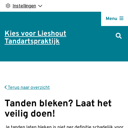
Instellingen
Hoofdm
Menu
Kies voor Lieshout
Tandartspraktijk
Terug naar overzicht
Tanden bleken? Laat het
veilig doen!
Je tanden laten bleken is niet per definitie schadelijk voor