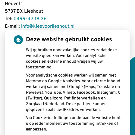
Heuvel 1
5737 BX Lieshout
Tel:
0499-42 18 36
E-mail:
info@kiesvoorlieshout.nl
Deze website gebruikt cookies
Wij gebruiken noodzakelijke cookies zodat deze
Openingstijden
website goed kan werken. Voor analytische
cookies en externe inhoud vragen wij uw
toestemming.
tot
Maandag:
08:00 uur
- 12.15 uur
tot
13.00 uur
- 17:00 uur
Voor analytische cookies werken wij samen met
Matomo en Google Analytics. Voor externe inhoud
tot
Dinsdag:
08:00 uur
- 12.15 uur
werken wij samen met Google (Maps, Translate en
tot
13.00 uur
- 17:00 uur
Reviews), YouTube, Vimeo, Facebook, Instagram, X
tot
Woensdag:
08:00 uur
- 12.15 uur
(Twitter), Qualizorg, Patiëntenvertellen en
tot
13.00 uur
- 17:00 uur
ZorgkaartNederland. Deze partijen kunnen
tot
Donderdag:
gegevens zoals uw IP-adres verwerken.
08:00 uur
- 12.15 uur
tot
13.00 uur
- 17:00 uur
Via Cookie-instellingen onderaan de website kunt
tot
Vrijdag:
u op ieder moment uw toestemming intrekken of
08:00 uur
- 12.15 uur
aanpassen.
tot
13.00 uur
- 17:00 uur