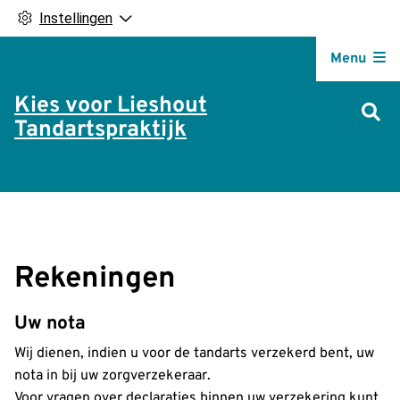
Instellingen
Hoofdm
Menu
Kies voor Lieshout
Tandartspraktijk
Rekeningen
Uw nota
Wij dienen, indien u voor de tandarts verzekerd bent, uw
nota in bij uw zorgverzekeraar.
Voor vragen over declaraties binnen uw verzekering kunt