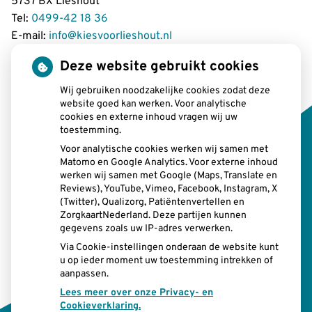
5737 BX Lieshout
Tel:
0499-42 18 36
E-mail:
info@kiesvoorlieshout.nl
Deze website gebruikt cookies
Wij gebruiken noodzakelijke cookies zodat deze
Openingstijden
website goed kan werken. Voor analytische
cookies en externe inhoud vragen wij uw
toestemming.
tot
Maandag:
08:00 uur
- 12.15 uur
tot
13.00 uur
- 17:00 uur
Voor analytische cookies werken wij samen met
Matomo en Google Analytics. Voor externe inhoud
tot
Dinsdag:
08:00 uur
- 12.15 uur
werken wij samen met Google (Maps, Translate en
tot
13.00 uur
- 17:00 uur
Reviews), YouTube, Vimeo, Facebook, Instagram, X
tot
Woensdag:
08:00 uur
- 12.15 uur
(Twitter), Qualizorg, Patiëntenvertellen en
tot
13.00 uur
- 17:00 uur
ZorgkaartNederland. Deze partijen kunnen
tot
Donderdag:
gegevens zoals uw IP-adres verwerken.
08:00 uur
- 12.15 uur
tot
13.00 uur
- 17:00 uur
Via Cookie-instellingen onderaan de website kunt
tot
Vrijdag:
u op ieder moment uw toestemming intrekken of
08:00 uur
- 12.15 uur
aanpassen.
tot
13.00 uur
- 17:00 uur
Lees meer over onze Privacy- en
Cookieverklaring.