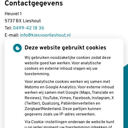
Contactgegevens
Heuvel 1
5737 BX Lieshout
Tel:
0499-42 18 36
E-mail:
info@kiesvoorlieshout.nl
Deze website gebruikt cookies
Wij gebruiken noodzakelijke cookies zodat deze
Openingstijden
website goed kan werken. Voor analytische
cookies en externe inhoud vragen wij uw
toestemming.
tot
Maandag:
08:00 uur
- 12.15 uur
tot
13.00 uur
- 17:00 uur
Voor analytische cookies werken wij samen met
Matomo en Google Analytics. Voor externe inhoud
tot
Dinsdag:
08:00 uur
- 12.15 uur
werken wij samen met Google (Maps, Translate en
tot
13.00 uur
- 17:00 uur
Reviews), YouTube, Vimeo, Facebook, Instagram, X
tot
Woensdag:
08:00 uur
- 12.15 uur
(Twitter), Qualizorg, Patiëntenvertellen en
tot
13.00 uur
- 17:00 uur
ZorgkaartNederland. Deze partijen kunnen
tot
Donderdag:
gegevens zoals uw IP-adres verwerken.
08:00 uur
- 12.15 uur
tot
13.00 uur
- 17:00 uur
Via Cookie-instellingen onderaan de website kunt
tot
u op ieder moment uw toestemming intrekken of