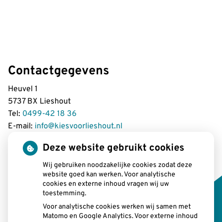
Contactgegevens
Heuvel 1
5737 BX Lieshout
Tel:
0499-42 18 36
E-mail:
info@kiesvoorlieshout.nl
Deze website gebruikt cookies
Wij gebruiken noodzakelijke cookies zodat deze
Openingstijden
website goed kan werken. Voor analytische
cookies en externe inhoud vragen wij uw
toestemming.
tot
Maandag:
08:00 uur
- 12.15 uur
tot
13.00 uur
- 17:00 uur
Voor analytische cookies werken wij samen met
Matomo en Google Analytics. Voor externe inhoud
tot
Dinsdag:
08:00 uur
- 12.15 uur