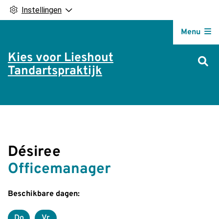
Instellingen
Hoofdm
Menu
Kies voor Lieshout
Tandartspraktijk
Désiree
Officemanager
Beschikbare dagen:
Do
Vr